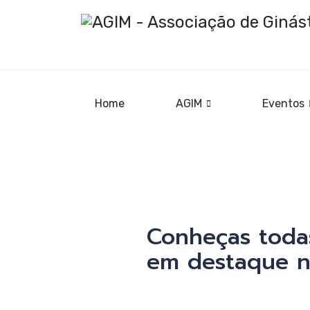
Home
AGIM
Eventos
Ginás
{AGIM} B
Artíst
Conheças todas
em destaque n