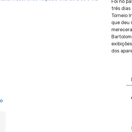
Foi no pa
três dia
Torneio I
que deu 
merecera
olins
Bartolom
exibições
dos apare
Se
tica
...