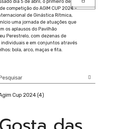
Previous
ssado dia 5 de abril, o primeiro de
Next
s de competição do AGIM CUP 2024 -
nternacional de Ginástica Rítmica,
início uma jornada de atuações que
m os aplausos do Pavilhão
eu Perestrelo, com dezenas de
 individuais e em conjuntos através
lhos: bola, arco, maças e fita.
arch
Agim Cup 2024 (4)
Gosta das