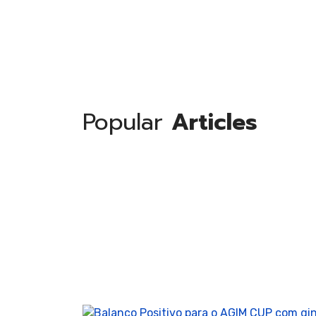
Ginás
Rítmi
Popular
Articles
Ginás