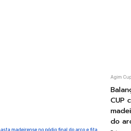
tica
ca
Agim Cu
tica
Balan
CUP c
madei
do ar