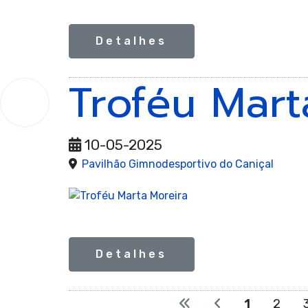
Detalhes
Troféu Mart
Gi
10
maio
2025
10-05-2025
Pavilhão Gimnodesportivo do Caniçal
Detalhes
1
2