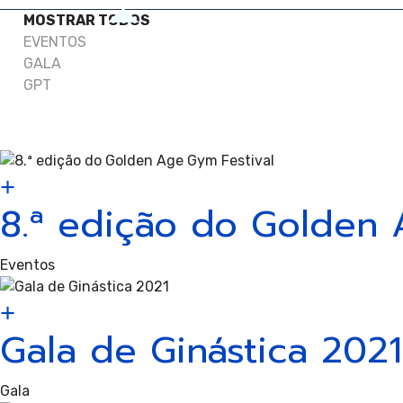
de
MOSTRAR TODOS
EVENTOS
GALA
GPT
Tramp
8.ª edição do Golden 
Ginás
Eventos
Gala de Ginástica 2021
Gala