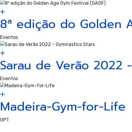
Aerób
8ª edição do Golden 
Ginás
Eventos
Sarau de Verão 2022 -
Acrob
Eventos
Madeira-Gym-for-Life
GPT