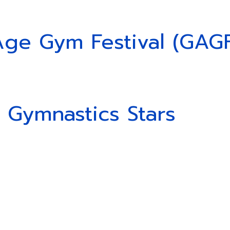
ica
Age Gym Festival (GAG
tica
 Gymnastics Stars
ática