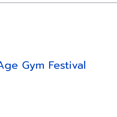
olins
Age Gym Festival
tica