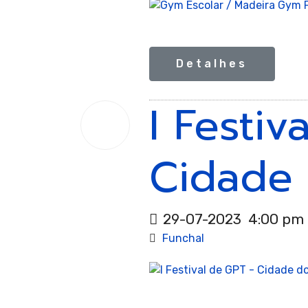
Giná
Detalhes
I Festiv
29
Jul.
2023
Cidade 
Aeró
29-07-2023
4:00 pm
Funchal