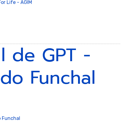
stica
al de GPT -
do Funchal
bica