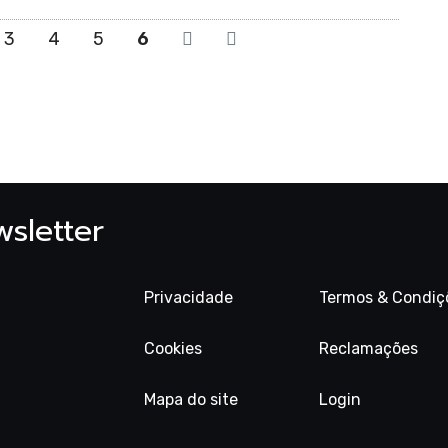
3
4
5
6
 Todo
sletter
eção
Privacidade
Termos & Condiç
Cookies
Reclamações
Mapa do site
Login