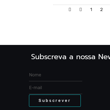
1
2
para
Subscreva a nossa New
Sel