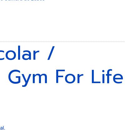
stica
olar /
 Gym For Life
polin
al.