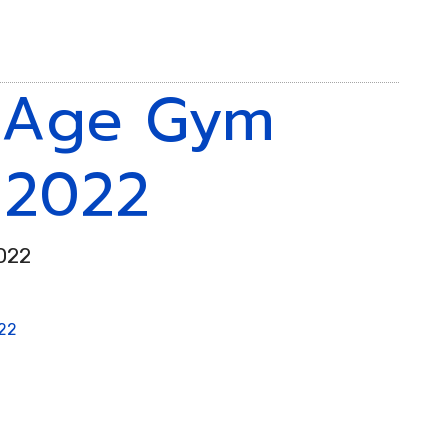
stica
 Age Gym
bátic
l 2022
022
stica