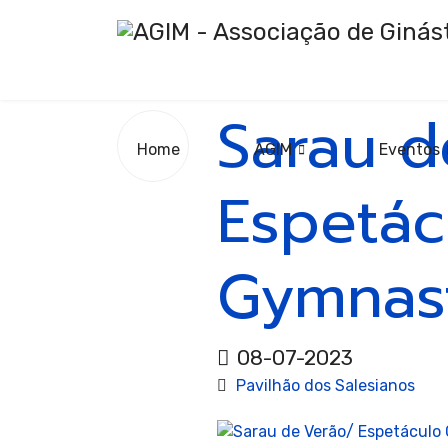
Sarau d
08
Home
AGIM
Eventos
Jul.
Giná
2023
Espetác
Gymnast
Artí
08-07-2023
Pavilhão dos Salesianos