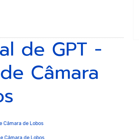
stica
ival de GPT -
 de Câmara
ica
os
de Câmara de Lobos