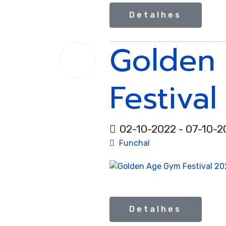
Giná
Detalhes
Golden
02
Out.
2022
Acro
Festiva
02-10-2022 - 07-10-2
Funchal
Giná
Detalhes