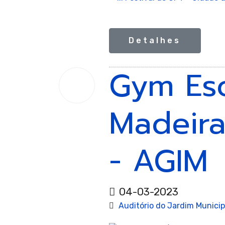
Giná
Detalhes
Gym Esc
de
04
Mar.
2023
Madeira
- AGIM
Tram
04-03-2023
Auditório do Jardim Municip