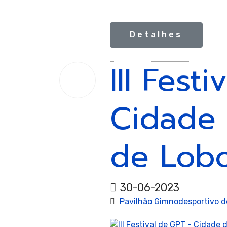
Detalhes
Giná
III Fest
30
Jun.
2023
Cidade
Rítm
de Lob
30-06-2023
Pavilhão Gimnodesportivo 