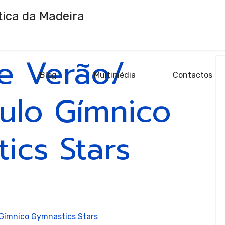
e Verão/
Blog
Multimédia
Contactos
stica
ulo Gímnico
ics Stars
stica