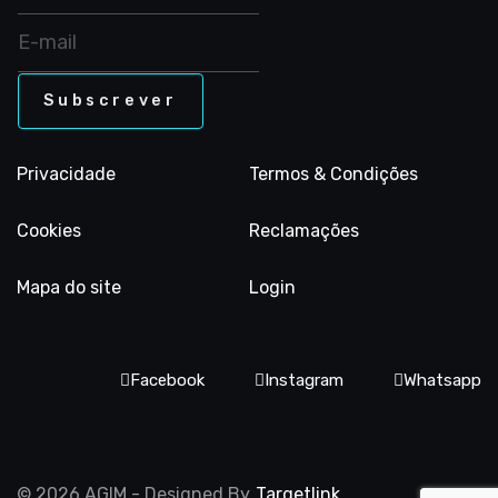
Ginástic
Acrobáti
Privacidade
Termos & Condições
Ginástic
Cookies
Reclamações
Mapa do site
Login
para Tod
Facebook
Instagram
Whatsapp
© 2026 AGIM - Designed By
Targetlink