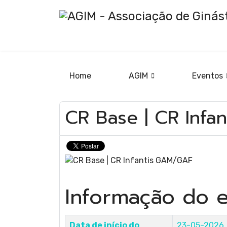
Home
AGIM
Eventos
Ginástica A
CR Base | CR Inf
Ginástica R
Ginástica d
Informação do 
Data de início do
23-05-2026