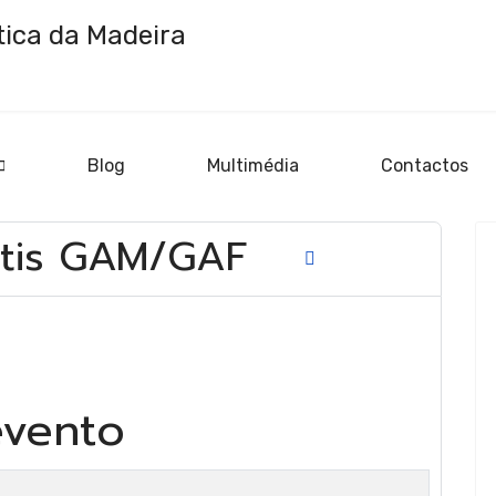
Blog
Multimédia
Contactos
rtística
antis GAM/GAF
ítmica
e
evento